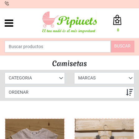
iento
0
Total:
0,00 €
BUSCAR
VER CESTA
INICIO
>
PRODUCTOS
>
MODA
>
VERANO NIÑA
> CAMISETAS
Camisetas
CATEGORIA
MARCAS
ORDENAR