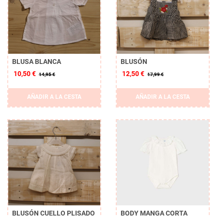
BLUSA BLANCA
BLUSÓN
10,50 €
12,50 €
14,95 €
17,99 €
AÑADIR A LA CESTA
AÑADIR A LA CESTA
Borrar
APLICAR
BLUSÓN CUELLO PLISADO
BODY MANGA CORTA