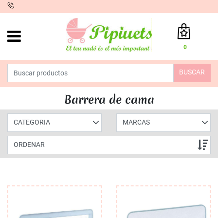
iento
0
Total:
0,00 €
BUSCAR
VER CESTA
INICIO
>
PRODUCTOS
>
SEGURIDAD
> BARRERA DE CAMA
Barrera de cama
CATEGORIA
MARCAS
ORDENAR