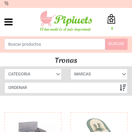
iento
0
Total:
0,00 €
BUSCAR
VER CESTA
INICIO
>
PRODUCTOS
>
PUERICULTURA
>
ALIMENTACIÓN
> TRONAS
Tronas
CATEGORIA
MARCAS
ORDENAR