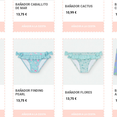
BAÑADOR CABALLITO
B
BAÑADOR CACTUS
DE MAR
C
10,99 €
13,75 €
1
AÑADIR A LA CESTA
AÑADIR A LA CESTA
BAÑADOR FINDING
B
BAÑADOR FLORES
PEARL
A
13,75 €
13,75 €
1
AÑADIR A LA CESTA
AÑADIR A LA CESTA