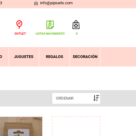
03
info@pipiuets.com
OUTLET
LISTAS NACIMIENTO
0
Total:
0,00 €
VER CESTA
O
JUGUETES
REGALOS
DECORACIÓN
ORDENAR