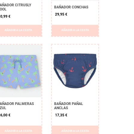
AÑADOR CITRUSLY
BAÑADOR CONCHAS
OOL
29,95 €
0,99 €
AÑADIR A LA CESTA
AÑADIR A LA CESTA
AÑADOR PALMERAS
BAÑADOR PAÑAL
ZUL
ANCLAS
6,00 €
17,35 €
AÑADIR A LA CESTA
AÑADIR A LA CESTA