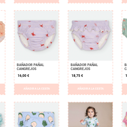
BAÑADOR PAÑAL
BAÑADOR PAÑAL
B
CANGREJOS
CANGREJOS
C
16,00 €
18,75 €
1
AÑADIR A LA CESTA
AÑADIR A LA CESTA