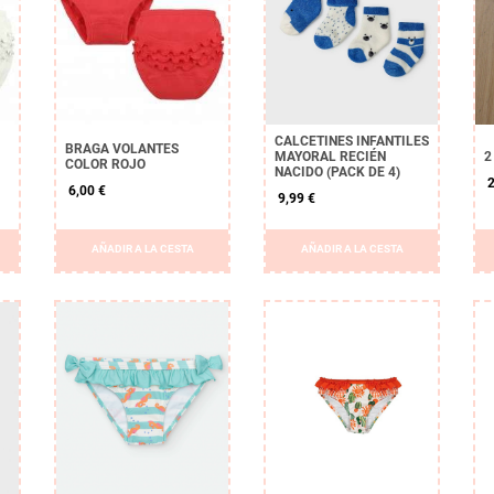
CALCETINES INFANTILES
BRAGA VOLANTES
MAYORAL RECIÉN
2
COLOR ROJO
NACIDO (PACK DE 4)
2
6,00 €
9,99 €
AÑADIR A LA CESTA
AÑADIR A LA CESTA