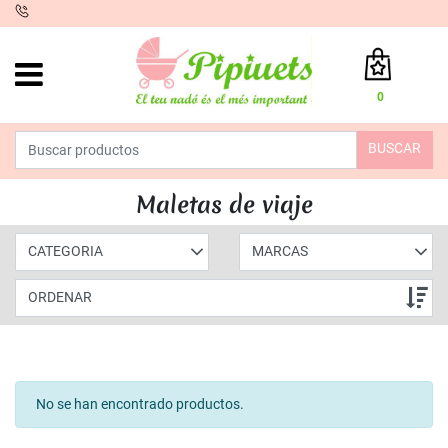
iento
0
Total:
0,00 €
BUSCAR
VER CESTA
INICIO
>
PRODUCTOS
>
JUGUETES
> MALETAS DE VIAJE
Maletas de viaje
CATEGORIA
MARCAS
ORDENAR
No se han encontrado productos.