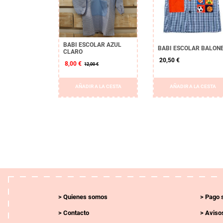
BABI ESCOLAR AZUL
BABI ESCOLAR BALON
CLARO
20,50 €
8,00 €
12,00 €
AÑADIR A LA CESTA
AÑADIR A LA CESTA
Quienes somos
Pago 
Contacto
Avisos