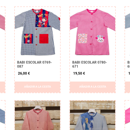
BABI ESCOLAR 0769-
BABI ESCOLAR 0780-
B
087
671
6
26,00 €
19,50 €
1
AÑADIR A LA CESTA
AÑADIR A LA CESTA