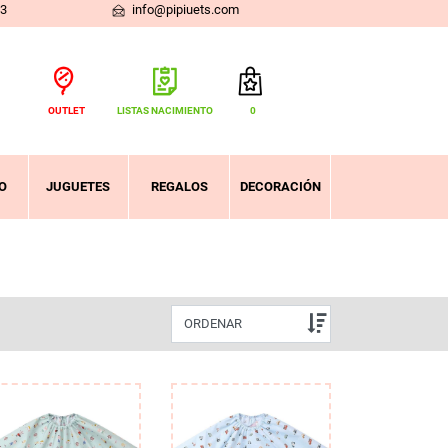
03
info@pipiuets.com
OUTLET
LISTAS NACIMIENTO
0
Total:
0,00 €
VER CESTA
O
JUGUETES
REGALOS
DECORACIÓN
ORDENAR