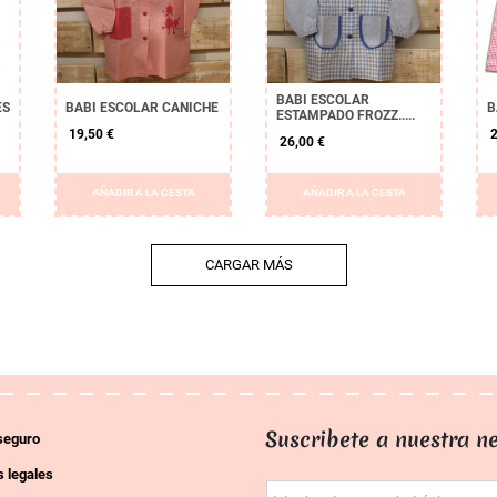
BABI ESCOLAR
ES
BABI ESCOLAR CANICHE
B
ESTAMPADO FROZZ.....
19,50 €
2
26,00 €
AÑADIR A LA CESTA
AÑADIR A LA CESTA
CARGAR MÁS
Suscribete a nuestra ne
seguro
 legales