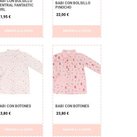
ABI CON BOLSILLO
BABI CON BOLSILLO
ENTRAL FANTASTIC
PINOCHO
IRL
22,00 €
1,95 €
AÑADIR A LA CESTA
AÑADIR A LA CESTA
ABI CON BOTONES
BABI CON BOTONES
3,80 €
23,80 €
AÑADIR A LA CESTA
AÑADIR A LA CESTA