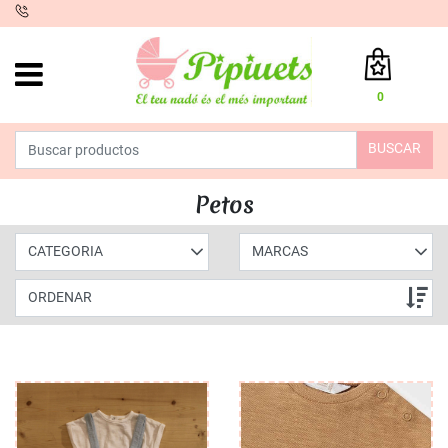
iento
0
Total:
0,00 €
BUSCAR
VER CESTA
INICIO
>
PRODUCTOS
>
MODA
>
VERANO NIÑO
> PETOS
Petos
CATEGORIA
MARCAS
ORDENAR