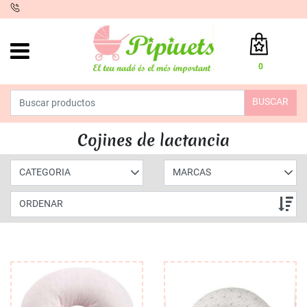
iento
0
Total:
0,00 €
BUSCAR
VER CESTA
INICIO
>
PRODUCTOS
>
MATERNAL
> COJINES DE LACTANCIA
Cojines de lactancia
CATEGORIA
MARCAS
ORDENAR