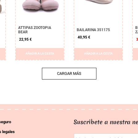
ATTIPAS ZOOTOPIA
B
BAILARINA 351175
BEAR
Z
40,95 €
22,95 €
AÑADIR A LA CESTA
AÑADIR A LA CESTA
CARGAR MÁS
Suscribete a nuestra ne
seguro
 legales