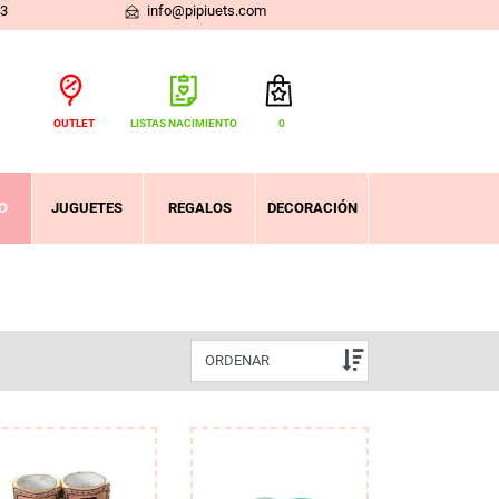
03
info@pipiuets.com
OUTLET
LISTAS NACIMIENTO
0
Total:
0,00 €
VER CESTA
O
JUGUETES
REGALOS
DECORACIÓN
ORDENAR