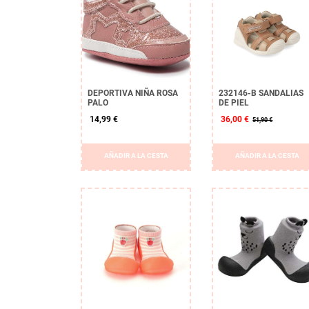
DEPORTIVA NIÑA ROSA
232146-B SANDALIAS
PALO
DE PIEL
14,99 €
36,00 €
51,90 €
AÑADIR A LA CESTA
AÑADIR A LA CESTA
APLICAR
Borrar