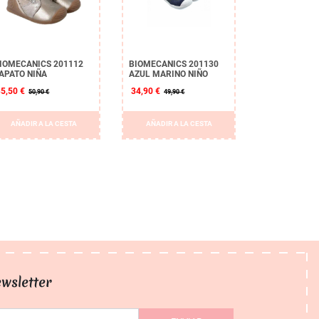
IOMECANICS 201112
BIOMECANICS 201130
APATO NIÑA
AZUL MARINO NIÑO
35,50 €
34,90 €
50,90 €
49,90 €
AÑADIR A LA CESTA
AÑADIR A LA CESTA
wsletter