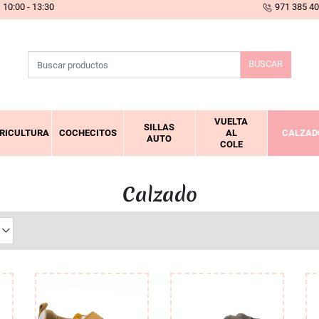
10:00 - 13:30
971 385 4
BUSCAR
VUELTA
SILLAS
RICULTURA
COCHECITOS
AL
CALZAD
AUTO
COLE
Calzado