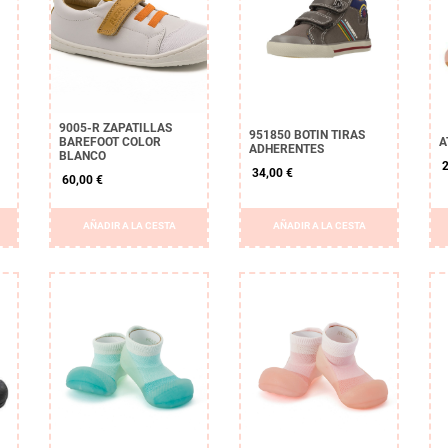
9005-R ZAPATILLAS
951850 BOTIN TIRAS
BAREFOOT COLOR
A
ADHERENTES
BLANCO
2
34,00 €
60,00 €
AÑADIR A LA CESTA
AÑADIR A LA CESTA