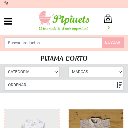
iento
0
Total:
0,00 €
BUSCAR
VER CESTA
INICIO
>
PRODUCTOS
>
MODA
>
HOMEWEAR
> PIJAMA CORTO
PIJAMA CORTO
CATEGORIA
MARCAS
ORDENAR