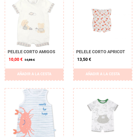
PELELE CORTO AMIGOS
PELELE CORTO APRICOT
10,00 €
13,50 €
14,99 €
AÑADIR A LA CESTA
AÑADIR A LA CESTA
Borrar
APLICAR