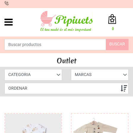
iento
0
Total:
0,00 €
BUSCAR
VER CESTA
Outlet
CATEGORIA
MARCAS
ORDENAR