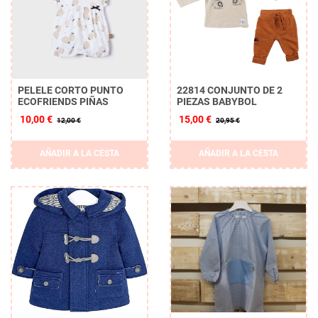
PELELE CORTO PUNTO
22814 CONJUNTO DE 2
ECOFRIENDS PIÑAS
PIEZAS BABYBOL
10,00 €
15,00 €
12,00 €
20,95 €
Borrar
AÑADIR A LA CESTA
AÑADIR A LA CESTA
APLICAR