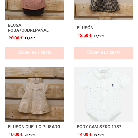
BLUSA
BLUSÓN
ROSA+CUBREPAÑAL
12,50 €
17,99 €
20,00 €
38,95 €
AÑADIR A LA CESTA
AÑADIR A LA CESTA
BLUSÓN CUELLO PLISADO
BODY CAMISERO 1787
10,00 €
14,00 €
22,99 €
19,99 €