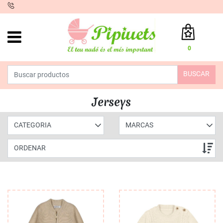
iento
0
Total:
0,00 €
BUSCAR
VER CESTA
INICIO
>
PRODUCTOS
>
MODA
>
INVIERNO NIÑO
> JERSEYS
Jerseys
CATEGORIA
MARCAS
ORDENAR