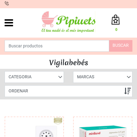
iento
0
Total:
0,00 €
BUSCAR
VER CESTA
INICIO
>
PRODUCTOS
>
SEGURIDAD
> VIGILABEBÉS
Vigilabebés
CATEGORIA
MARCAS
ORDENAR