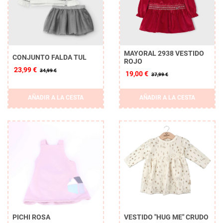
MAYORAL 2938 VESTIDO
CONJUNTO FALDA TUL
ROJO
23,99 €
34,99 €
19,00 €
37,99 €
AÑADIR A LA CESTA
AÑADIR A LA CESTA
PICHI ROSA
VESTIDO "HUG ME" CRUDO