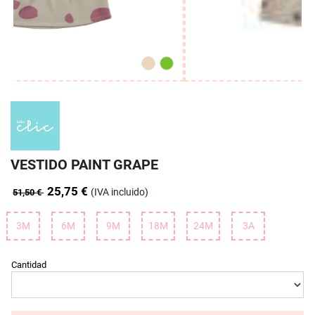
VESTIDO PAINT GRAPE
25,75 €
(IVA incluido)
51,50 €
3M
6M
9M
18M
24M
3A
Cantidad