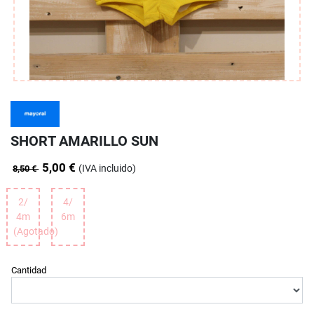
SHORT AMARILLO SUN
5,00 €
(IVA incluido)
8,50 €
2/
4/
4m
6m
(Agotado)
Cantidad