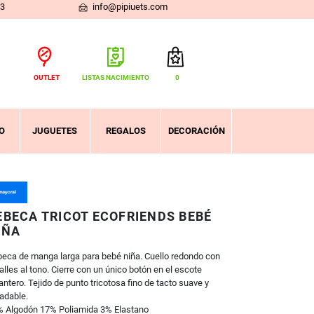
03
info@pipiuets.com
OUTLET
LISTAS NACIMIENTO
0
Total:
0,00 €
VER CESTA
O
JUGUETES
REGALOS
DECORACIÓN
EBECA TRICOT ECOFRIENDS BEBÉ
IÑA
eca de manga larga para bebé niña. Cuello redondo con
alles al tono. Cierre con un único botón en el escote
antero. Tejido de punto tricotosa fino de tacto suave y
adable.
 Algodón 17% Poliamida 3% Elastano