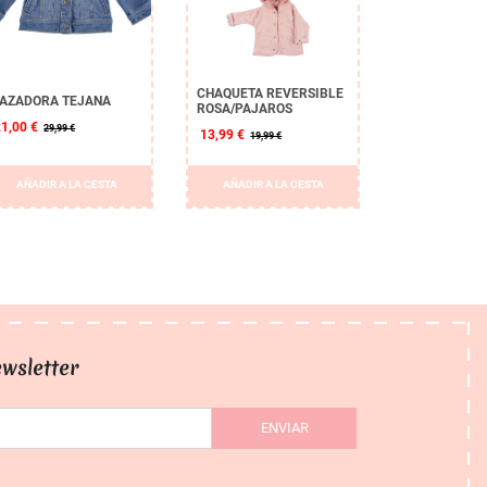
CHAQUETA REVERSIBLE
AZADORA TEJANA
ROSA/PAJAROS
21,00 €
29,99 €
13,99 €
19,99 €
AÑADIR A LA CESTA
AÑADIR A LA CESTA
wsletter
ENVIAR