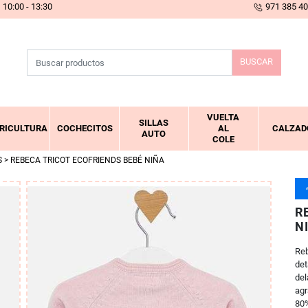
10:00 - 13:30
971 385 4
BUSCAR
VUELTA
SILLAS
RICULTURA
COCHECITOS
AL
CALZAD
AUTO
COLE
S
> REBECA TRICOT ECOFRIENDS BEBÉ NIÑA
R
N
Reb
det
del
agr
80%