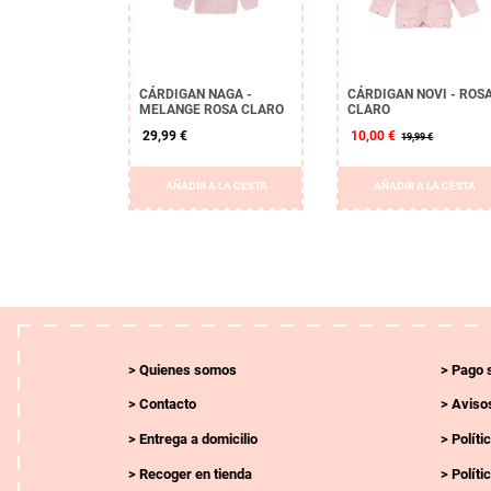
CÁRDIGAN NAGA -
CÁRDIGAN NOVI - ROS
MELANGE ROSA CLARO
CLARO
29,99 €
10,00 €
19,99 €
AÑADIR A LA CESTA
AÑADIR A LA CESTA
Quienes somos
Pago 
Contacto
Avisos
Entrega a domicilio
Políti
Recoger en tienda
Políti