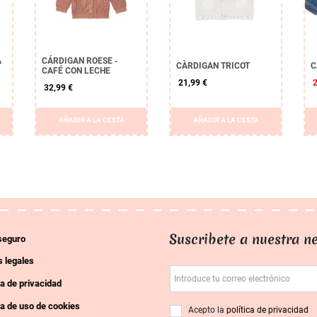
A
CÁRDIGAN ROESE -
CÀRDIGAN TRICOT
C
CAFÉ CON LECHE
21,99 €
32,99 €
AÑADIR A LA CESTA
AÑADIR A LA CESTA
Suscribete a nuestra ne
seguro
 legales
Introduce tu correo electrónico
ca de privacidad
ca de uso de cookies
Acepto la
política de privacidad