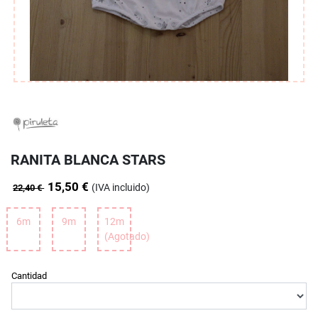
RANITA BLANCA STARS
15,50 €
(IVA incluido)
22,40 €
6m
9m
12m
(Agotado)
Cantidad