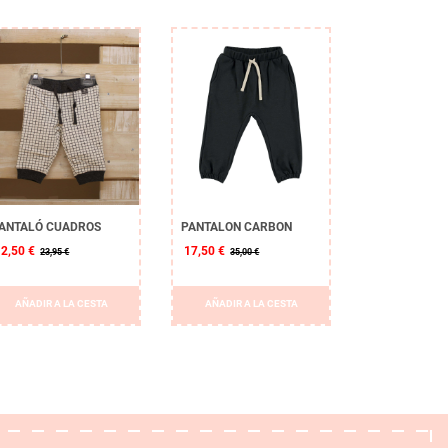
ANTALÓ CUADROS
PANTALON CARBON
12,50 €
17,50 €
23,95 €
35,00 €
AÑADIR A LA CESTA
AÑADIR A LA CESTA