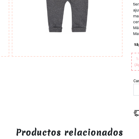
tie
aju
man
cer
Má
Mat
13
1
(A
Ca
Productos relacionados