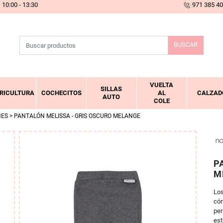
10:00 - 13:30
971 385 4
BUSCAR
VUELTA
SILLAS
RICULTURA
COCHECITOS
AL
CALZAD
AUTO
COLE
NES
> PANTALÓN MELISSA - GRIS OSCURO MELANGE
P
M
Los
cóm
per
est