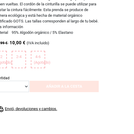
nen vueltas. El cordón de la cinturilla se puede utilizar para
star la cintura fácilmente. Esta prenda se produce de
era ecológica y está hecha de material orgánico
tificado GOTS. Las tallas corresponden al largo de tu bebé.
s información
erial 95% Algodón orgánico / 5% Elastano
10,00 €
(IVA incluido)
,99 €
-2
2-4
4-6
gotado)
(Agotado)
ntidad
AÑADIR A LA CESTA
Envió, devoluciones y cambios.