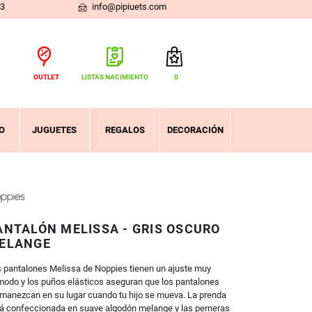
03
info@pipiuets.com
OUTLET
LISTAS NACIMIENTO
0
Total:
0,00 €
VER CESTA
O
JUGUETES
REGALOS
DECORACIÓN
ANTALÓN MELISSA - GRIS OSCURO
ELANGE
 pantalones Melissa de Noppies tienen un ajuste muy
odo y los puños elásticos aseguran que los pantalones
manezcan en su lugar cuando tu hijo se mueva. La prenda
á confeccionada en suave algodón melange y las perneras