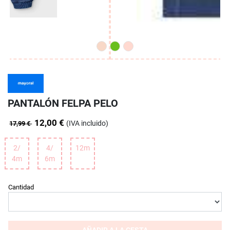
PANTALÓN FELPA PELO
12,00 €
(IVA incluido)
17,99 €
2/
4/
12m
4m
6m
Cantidad