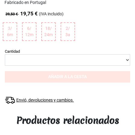
Fabricado en Portugal
19,75 €
(IVA incluido)
39,50 €
3/
6/
18/
2/
6m
12m
24m
3a
Cantidad
AÑADIR A LA CESTA
Envió, devoluciones y cambios.
Productos relacionados