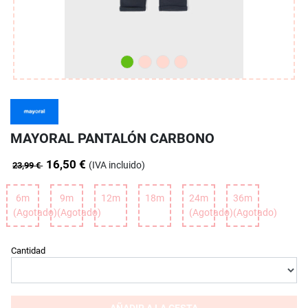
MAYORAL PANTALÓN CARBONO
16,50 €
(IVA incluido)
23,99 €
6m
9m
12m
18m
24m
36m
(Agotado)
(Agotado)
(Agotado)
(Agotado)
Cantidad