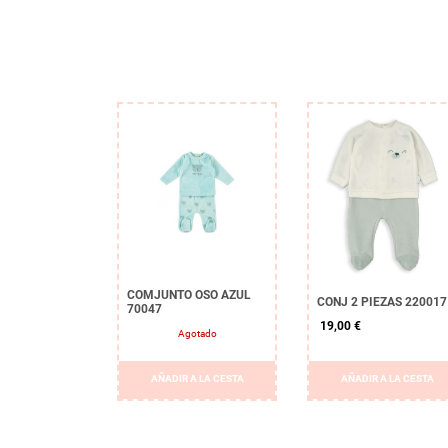
COMJUNTO OSO AZUL
CONJ 2 PIEZAS 220017
70047
19,00 €
Agotado
AÑADIR A LA CESTA
AÑADIR A LA CESTA