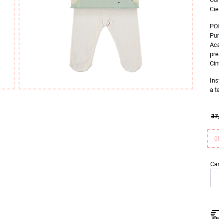
Cie
PO
Pun
Aca
pr
Cin
Ins
a t
37
0
Ca