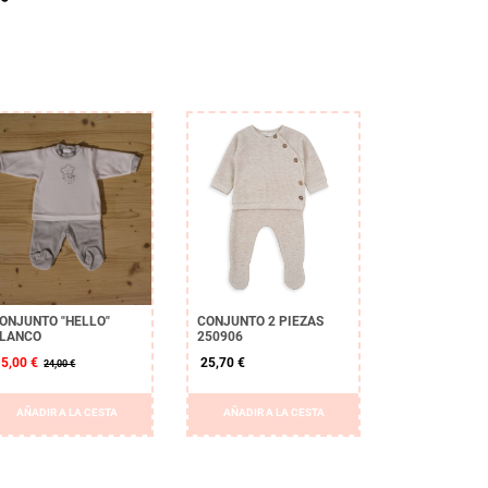
ONJUNTO "HELLO"
CONJUNTO 2 PIEZAS
LANCO
250906
15,00 €
25,70 €
24,00 €
AÑADIR A LA CESTA
AÑADIR A LA CESTA