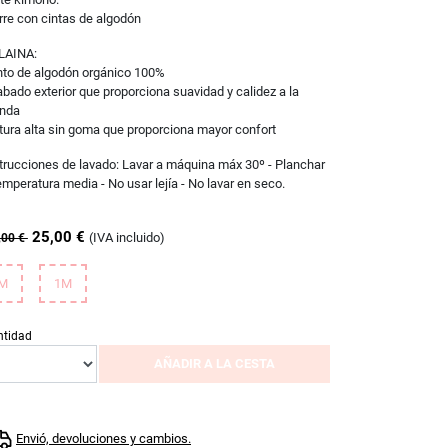
rre con cintas de algodón
LAINA:
to de algodón orgánico 100%
bado exterior que proporciona suavidad y calidez a la
enda
tura alta sin goma que proporciona mayor confort
trucciones de lavado: Lavar a máquina máx 30º - Planchar
emperatura media - No usar lejía - No lavar en seco.
25,00 €
(IVA incluido)
,00 €
M
1M
ntidad
AÑADIR A LA CESTA
Envió, devoluciones y cambios.