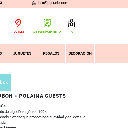
03
info@pipiuets.com
OUTLET
LISTAS NACIMIENTO
0
Total:
0,00 €
VER CESTA
O
JUGUETES
REGALOS
DECORACIÓN
UBON + POLAINA GUESTS
BÓN:
to de algodón orgánico 100%
bado exterior que proporciona suavidad y calidez a la
enda
te kimono.