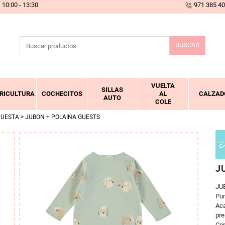
10:00 - 13:30
971 385 4
BUSCAR
VUELTA
SILLAS
RICULTURA
COCHECITOS
AL
CALZAD
AUTO
COLE
PUESTA
> JUBON + POLAINA GUESTS
J
JU
Pun
Aca
pr
Cor