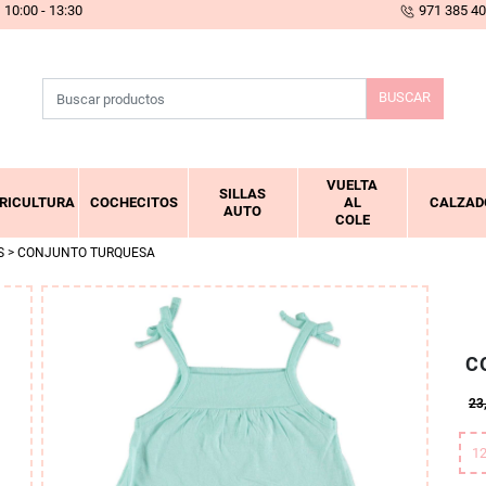
10:00 - 13:30
971 385 4
BUSCAR
VUELTA
SILLAS
RICULTURA
COCHECITOS
AL
CALZAD
AUTO
COLE
S
> CONJUNTO TURQUESA
C
23
1