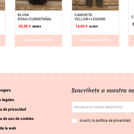
BLUSA
CAMISETA
C
ROSA+CUBREPAÑAL
YELLOW+LEGGINS
2
20,00 €
10,00 €
38,95 €
21,75 €
AÑADIR A LA CESTA
AÑADIR A LA CESTA
Suscribete a nuestra ne
seguro
 legales
Introduce tu correo electrónico
ca de privacidad
ca de uso de cookies
Acepto la
política de privacidad
de la web