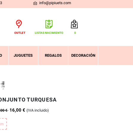
03
info@pipiuets.com
OUTLET
LISTAS NACIMIENTO
0
Total:
0,00 €
VER CESTA
O
JUGUETES
REGALOS
DECORACIÓN
ONJUNTO TURQUESA
16,00 €
(IVA incluido)
,00 €
2m