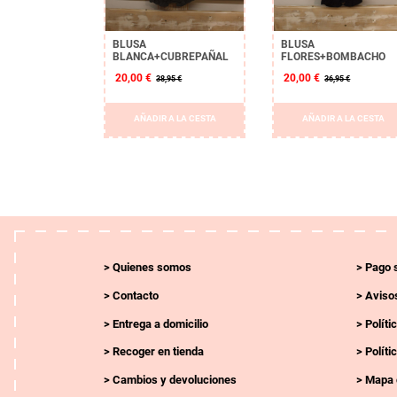
BLUSA
BLUSA
BLANCA+CUBREPAÑAL
FLORES+BOMBACHO
20,00 €
20,00 €
38,95 €
36,95 €
AÑADIR A LA CESTA
AÑADIR A LA CESTA
Quienes somos
Pago 
Contacto
Avisos
Entrega a domicilio
Políti
Recoger en tienda
Políti
Cambios y devoluciones
Mapa 