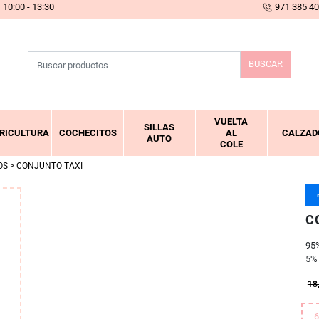
10:00 - 13:30
971 385 4
BUSCAR
VUELTA
SILLAS
RICULTURA
COCHECITOS
AL
CALZAD
AUTO
COLE
OS
> CONJUNTO TAXI
C
95
5% 
18
6