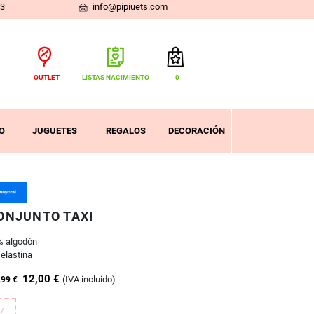
03
info@pipiuets.com
OUTLET
LISTAS NACIMIENTO
0
Total:
0,00 €
VER CESTA
O
JUGUETES
REGALOS
DECORACIÓN
ONJUNTO TAXI
% algodón
elastina
12,00 €
(IVA incluido)
,99 €
/