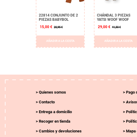
22814 CONJUNTO DE 2
CHÁNDAL 3 PIEZAS
PIEZAS BABYBOL
YATSI WOOF WOOF
15,00 €
29,00 €
20,95 €
41,50 €
AÑADIR A LA CESTA
AÑADIR A LA CESTA
Quienes somos
Pago 
Contacto
Avisos
Entrega a domicilio
Políti
Recoger en tienda
Políti
Cambios y devoluciones
Mapa 