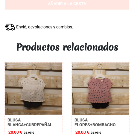
AÑADIR A LA CESTA
Envió, devoluciones y cambios.
Productos relacionados
BLUSA
BLUSA
BLANCA+CUBREPAÑAL
FLORES+BOMBACHO
20,00 €
20,00 €
38,95 €
36,95 €