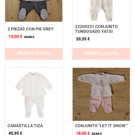
22200231 CONJUNTO
2 PIEZAS CON PIE GREY
TUNDOSADO YATSI
15,00 €
29,95 €
20,35 €
AÑADIR A LA CESTA
AÑADIR A LA CESTA
CANASTILLA TIZA
CONJUNTO "LET IT SNOW "
45,95 €
18,00 €
25,95 €