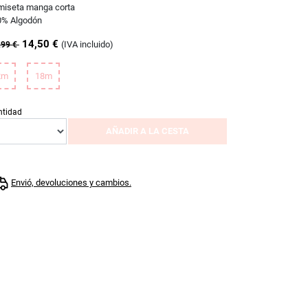
miseta manga corta
0% Algodón
14,50 €
(IVA incluido)
,99 €
2m
18m
ntidad
AÑADIR A LA CESTA
Envió, devoluciones y cambios.