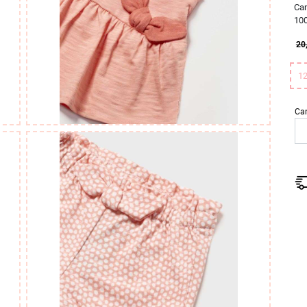
Ca
10
20
1
Ca