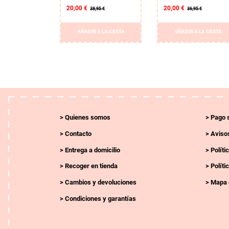
20,00 €
20,00 €
38,95 €
36,95 €
AÑADIR A LA CESTA
AÑADIR A LA CESTA
Quienes somos
Pago 
Contacto
Avisos
Entrega a domicilio
Políti
Recoger en tienda
Políti
Cambios y devoluciones
Mapa 
Condiciones y garantías