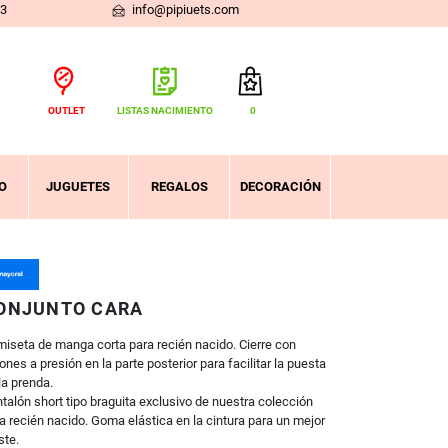
03
info@pipiuets.com
OUTLET
LISTAS NACIMIENTO
0
Total:
0,00 €
VER CESTA
O
JUGUETES
REGALOS
DECORACIÓN
ONJUNTO CARA
iseta de manga corta para recién nacido. Cierre con
ones a presión en la parte posterior para facilitar la puesta
la prenda.
talón short tipo braguita exclusivo de nuestra colección
a recién nacido. Goma elástica en la cintura para un mejor
ste.