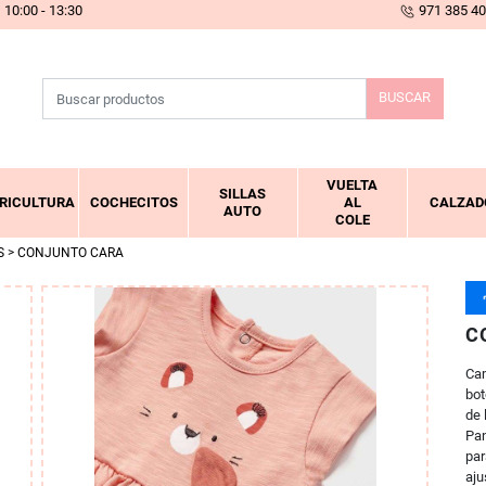
10:00 - 13:30
971 385 4
BUSCAR
VUELTA
SILLAS
RICULTURA
COCHECITOS
AL
CALZAD
AUTO
COLE
S
> CONJUNTO CARA
C
Cam
bot
de 
Pan
par
aju