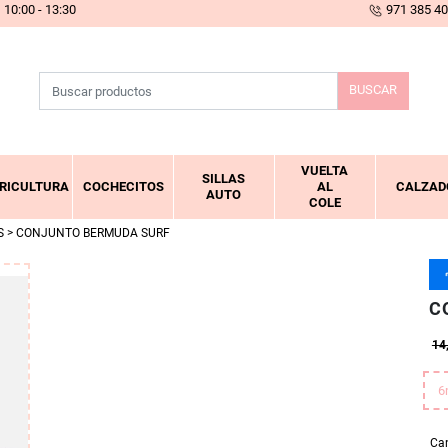
10:00 - 13:30
971 385 4
BUSCAR
VUELTA
SILLAS
RICULTURA
COCHECITOS
AL
CALZAD
AUTO
COLE
S
> CONJUNTO BERMUDA SURF
C
14
6
Ca