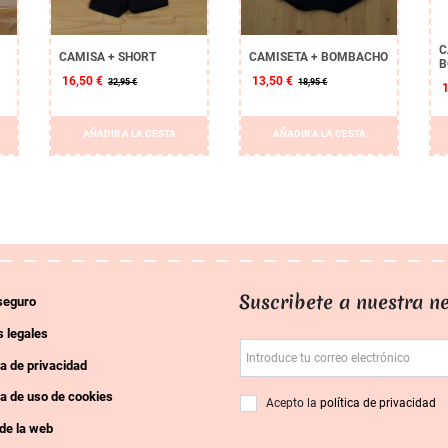
C
CAMISA + SHORT
CAMISETA + BOMBACHO
B
16,50 €
13,50 €
32,95 €
18,95 €
AÑADIR A LA CESTA
AÑADIR A LA CESTA
Suscribete a nuestra ne
seguro
 legales
Introduce tu correo electrónico
ca de privacidad
ca de uso de cookies
Acepto la
política de privacidad
de la web