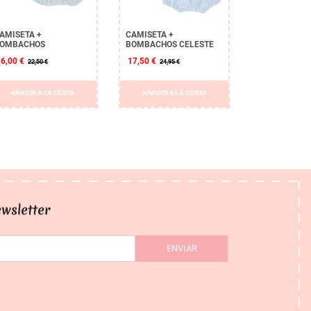
AMISETA +
CAMISETA +
OMBACHOS
BOMBACHOS CELESTE
16,00 €
17,50 €
22,50 €
24,95 €
AÑADIR A LA CESTA
AÑADIR A LA CESTA
wsletter
ENVIAR