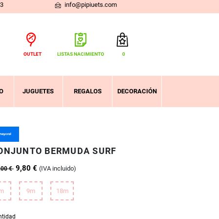
03
info@pipiuets.com
OUTLET
LISTAS NACIMIENTO
0
Total:
0,00 €
VER CESTA
O
JUGUETES
REGALOS
DECORACIÓN
ONJUNTO BERMUDA SURF
9,80 €
(IVA incluido)
,00 €
m
9m
18m
ntidad