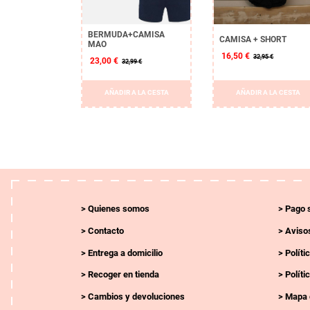
BERMUDA+CAMISA
CAMISA + SHORT
MAO
16,50 €
32,95 €
23,00 €
32,99 €
AÑADIR A LA CESTA
AÑADIR A LA CESTA
Quienes somos
Pago 
Contacto
Avisos
Entrega a domicilio
Políti
Recoger en tienda
Políti
Cambios y devoluciones
Mapa 