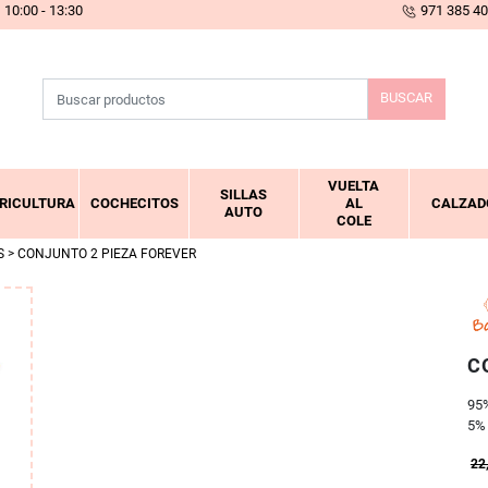
10:00 - 13:30
971 385 4
BUSCAR
VUELTA
SILLAS
RICULTURA
COCHECITOS
AL
CALZAD
AUTO
COLE
S
> CONJUNTO 2 PIEZA FOREVER
C
95
5%
22