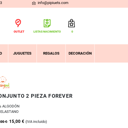
03
info@pipiuets.com
OUTLET
LISTAS NACIMIENTO
0
Total:
0,00 €
VER CESTA
O
JUGUETES
REGALOS
DECORACIÓN
ONJUNTO 2 PIEZA FOREVER
% ALGODÓN
 ELASTANO
15,00 €
(IVA incluido)
,00 €