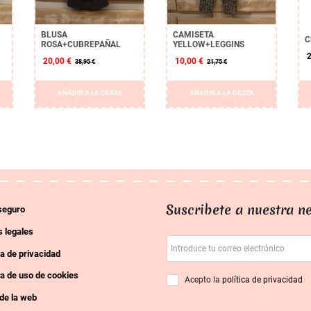
BLUSA
CAMISETA
C
ROSA+CUBREPAÑAL
YELLOW+LEGGINS
2
20,00 €
10,00 €
38,95 €
21,75 €
AÑADIR A LA CESTA
AÑADIR A LA CESTA
Suscribete a nuestra ne
seguro
 legales
Introduce tu correo electrónico
ca de privacidad
ca de uso de cookies
Acepto la
política de privacidad
de la web