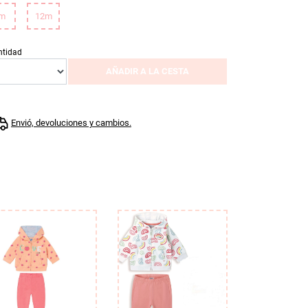
m
12m
ntidad
AÑADIR A LA CESTA
Envió, devoluciones y cambios.