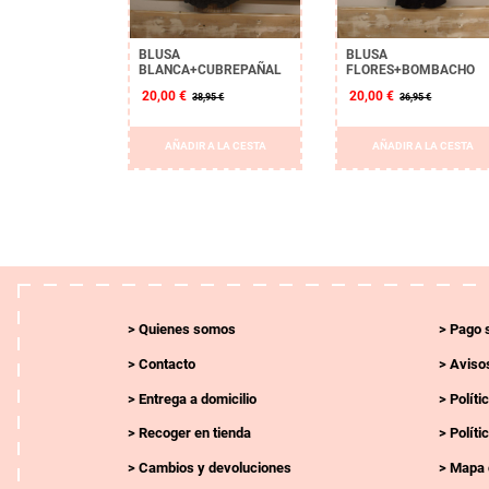
BLUSA
BLUSA
BLANCA+CUBREPAÑAL
FLORES+BOMBACHO
20,00 €
20,00 €
38,95 €
36,95 €
AÑADIR A LA CESTA
AÑADIR A LA CESTA
Quienes somos
Pago 
Contacto
Avisos
Entrega a domicilio
Políti
Recoger en tienda
Políti
Cambios y devoluciones
Mapa 