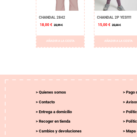
CHANDAL 2842
CHANDAL 2P YES!!!!!
18,00 €
15,00 €
25,99 €
25,00 €
AÑADIR A LA CESTA
AÑADIR A LA CESTA
Quienes somos
Pago 
Contacto
Avisos
Entrega a domicilio
Políti
Recoger en tienda
Políti
Cambios y devoluciones
Mapa 