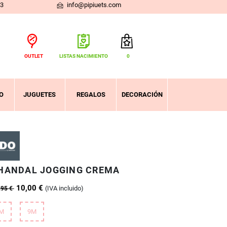
03
info@pipiuets.com
OUTLET
LISTAS NACIMIENTO
0
Total:
0,00 €
VER CESTA
O
JUGUETES
REGALOS
DECORACIÓN
HANDAL JOGGING CREMA
10,00 €
(IVA incluido)
,95 €
M
9M