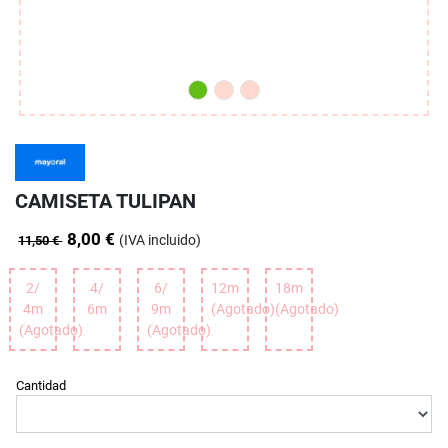
CAMISETA TULIPAN
8,00 €
(IVA incluido)
11,50 €
2/
4/
6/
12m
18m
4m
6m
9m
(Agotado)
(Agotado)
(Agotado)
(Agotado)
Cantidad