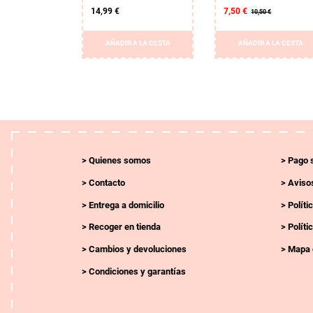
14,99 €
7,50 €
10,50 €
AÑADIR A LA CESTA
AÑADIR A LA CESTA
Quienes somos
Pago 
Contacto
Avisos
Entrega a domicilio
Políti
Recoger en tienda
Políti
Cambios y devoluciones
Mapa 
Condiciones y garantías