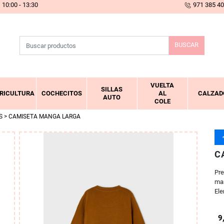
10:00 - 13:30
971 385 4
BUSCAR
VUELTA
SILLAS
RICULTURA
COCHECITOS
AL
CALZAD
AUTO
COLE
S
> CAMISETA MANGA LARGA
C
Pre
man
Ele
9