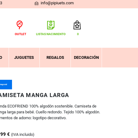
03
info@pipiuets.com
OUTLET
LISTAS NACIMIENTO
0
Total:
0,00 €
VER CESTA
O
JUGUETES
REGALOS
DECORACIÓN
AMISETA MANGA LARGA
nda ECOFRIEND 100% algodón sostenible. Camiseta de
ga larga para bebé. Cuello redondo. Tejido 100% algodón.
mentos de adorno: logotipo decorativo.
,99 €
(IVA incluido)