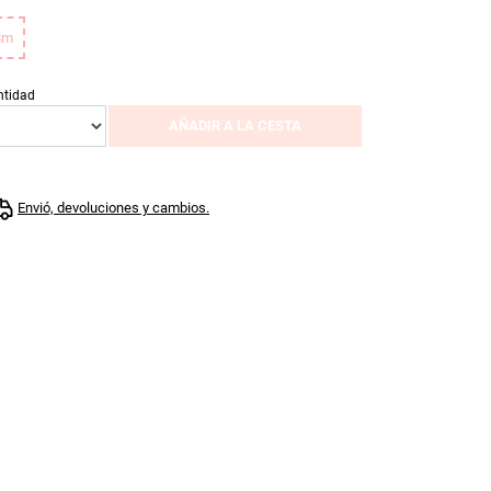
8m
ntidad
AÑADIR A LA CESTA
Envió, devoluciones y cambios.