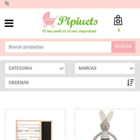
iento
0
Total:
0,00 €
BUSCAR
VER CESTA
CATEGORIA
MARCAS
ORDENAR