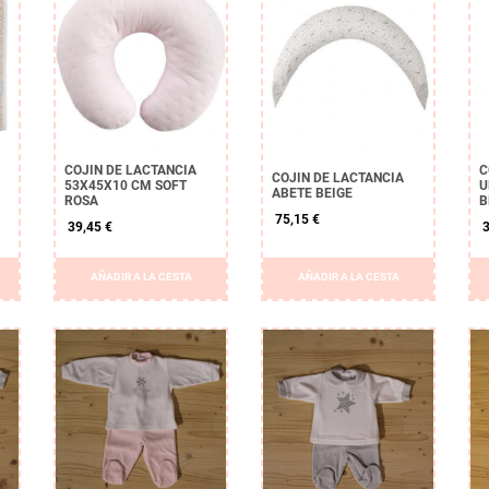
COJIN DE LACTANCIA
C
COJIN DE LACTANCIA
53X45X10 CM SOFT
U
ABETE BEIGE
ROSA
B
75,15 €
39,45 €
3
AÑADIR A LA CESTA
AÑADIR A LA CESTA