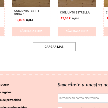
CONJUNTO "LET IT
CONJUNTO ESTRELLA
C
SNOW "
17,00 €
24,50 €
18,00 €
25,95 €
AÑADIR A LA CESTA
AÑADIR A LA CESTA
CARGAR MÁS
Suscribete a nuestra ne
seguro
 legales
Introduce tu correo electrónico
ca de privacidad
ca de uso de cookies