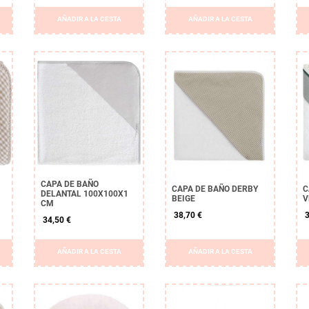
AÑADIR A LA CESTA
AÑADIR A LA CESTA
CAPA DE BAÑO
CAPA DE BAÑO DERBY
C
DELANTAL 100X100X1
BEIGE
V
CM
38,70 €
3
34,50 €
AÑADIR A LA CESTA
AÑADIR A LA CESTA