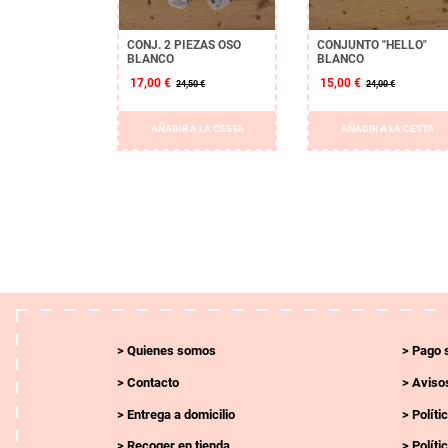
CONJ. 2 PIEZAS OSO
CONJUNTO "HELLO"
BLANCO
BLANCO
17,00 €
15,00 €
24,50 €
24,00 €
AÑADIR A LA CESTA
AÑADIR A LA CESTA
Quienes somos
Pago 
Contacto
Avisos
Entrega a domicilio
Políti
Recoger en tienda
Políti