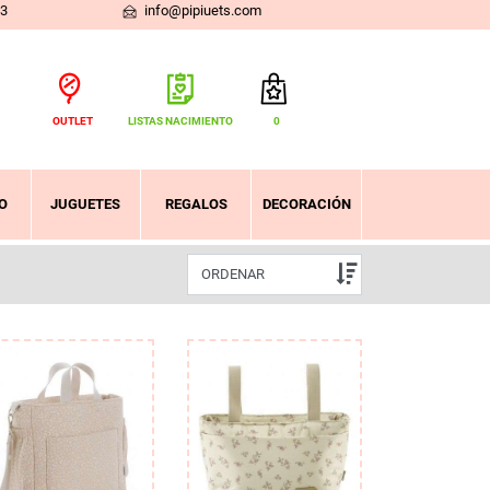
03
info@pipiuets.com
OUTLET
LISTAS NACIMIENTO
0
Total:
0,00 €
VER CESTA
O
JUGUETES
REGALOS
DECORACIÓN
ORDENAR