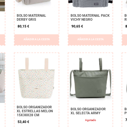
BOLSO MATERNAL
BOLSO MATERNAL PACK
B
DERBY GRIS
VICHY NEGRO
R
80,15 €
90,65 €
8
AÑADIR A LA CESTA
AÑADIR A LA CESTA
BOLSO ORGANIZADOR
BOLSO ORGANIZADOR
B
XL ESTRELLAS MELON
XL SELECTA ARMY
P
15X38X28 CM
7
Agotado
53,40 €