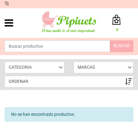
iento
0
Total:
0,00 €
BUSCAR
VER CESTA
CATEGORIA
MARCAS
ORDENAR
No se han encontrado productos.