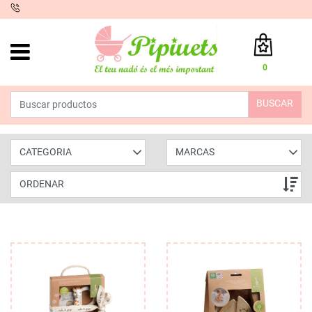
iento
0
Total:
0,00 €
BUSCAR
VER CESTA
CATEGORIA
MARCAS
ORDENAR